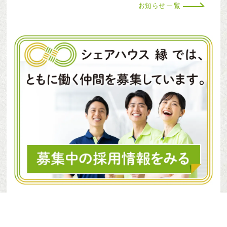
お知らせ一覧
愛知郡東郷町諸輪観音畑1番地226
0561−56−8535
TEL.